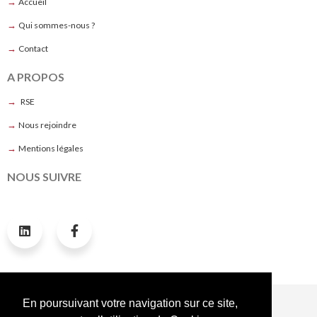
→
Accueil
→
Qui sommes-nous ?
→
Contact
A PROPOS
→
RSE
→
Nous rejoindre
→
Mentions légales
NOUS SUIVRE
NOS LABELS ET CERTIFICATIONS
En poursuivant votre navigation sur ce site,